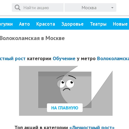
Москва
огулки
Авто
Красота
Здоровье
Театры
Новые 
 Волоколамская в Москве
стный рост
категории
Обучение
у метро
Волоколамск
НА ГЛАВНУЮ
Топ акций в категории
«Личностный рост»