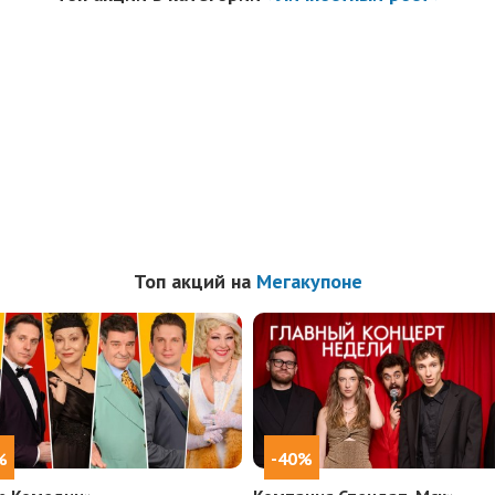
Топ акций на
Мегакупоне
%
-40%