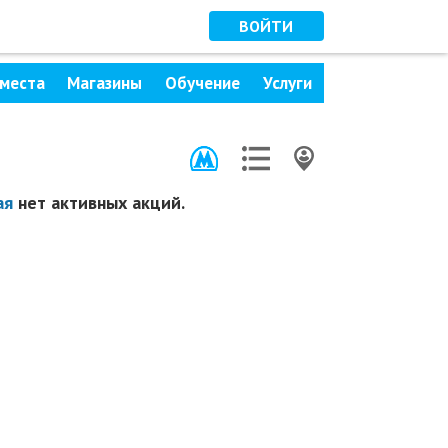
ВОЙТИ
места
Магазины
Обучение
Услуги
ая
нет активных акций.