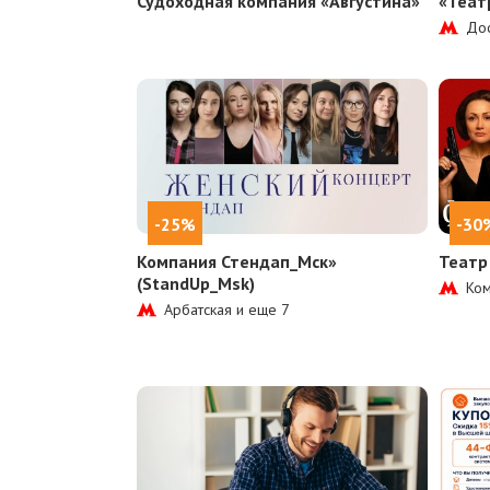
Судоходная компания «Августина»
«Теат
Дос
-25%
-30
Компания Стендап_Мск»
Театр
(StandUp_Msk)
Ком
Арбатская и еще
7