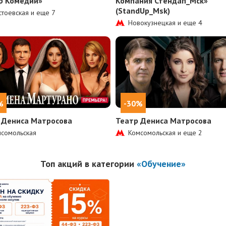
р Комедии»
Компания Стендап_Мск»
(StandUp_Msk)
тоевская и еще
7
Новокузнецкая и еще
4
%
-30%
 Дениса Матросова
Театр Дениса Матросова
сомольская
Комсомольская и еще
2
Топ акций в категории
«Обучение»