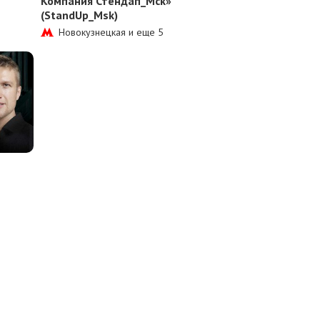
Компания Стендап_Мск»
(StandUp_Msk)
Новокузнецкая и еще
5