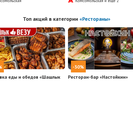
сомольская
Комсомольская и еще
2
Топ акций в категории
«Рестораны»
%
-30%
вка еды и обедов «Шашлык
Ресторан-бар «Настойкин»