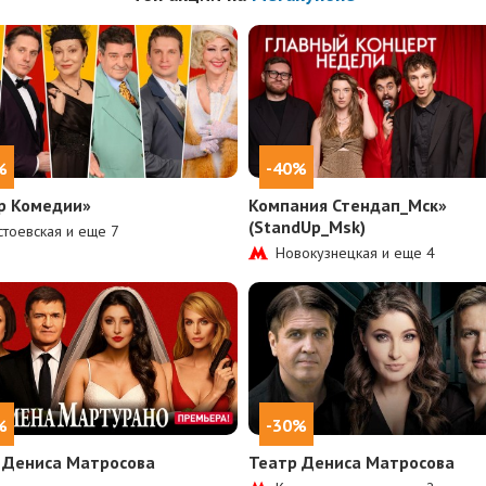
%
-40%
р Комедии»
Компания Стендап_Мск»
(StandUp_Msk)
тоевская и еще
7
Новокузнецкая и еще
4
%
-30%
 Дениса Матросова
Театр Дениса Матросова