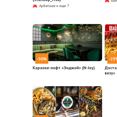
Ком
Арбатская и еще
7
-50%
-25
Караоке-лофт «Энджой» (N-Joy)
Доста
везу»