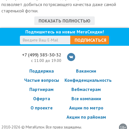
позволяет добиться потрясающего качества даже самой
старенькой фотки.
Печать фотографий дешево с использованием новейшего
ПОКАЗАТЬ ПОЛНОСТЬЮ
оборудования, современных технологий и расходных
материалов в специализированных ателье и
Подпишитесь на новые МегаСкидки!
фотолабораториях гарантирует высококлассные снимки
ПОДПИСАТЬСЯ
любого формата и качество изображения на длительное
время.
+7 (499) 385-30-32
Фото услуги по купону в Москве
с 11.00 до 19.00
Без профессиональных фото- и видео услуг по купону сложно
Поддержка
Вакансии
представить себе любое торжественное мероприятие. Вам
удалось самостоятельно запечатлеть лучшие моменты
Частые вопросы
Конфиденциальность
торжественного события? Печать фото недорого от наших
Партнерам
Вебмастерам
компаний-партнеров поможет самые понравившиеся кадры
отобразить в фотоальбоме, составить тематический коллаж
Оферта
Все компании
или использовать печать фотографий недорого для
О проекте
Акции по метро
изготовления постера, настоящей картины на холсте из льна
Акции по районам
или хлопка.
Хотите внести новизну в интерьер квартиры, не затрачивая
2010-2026 © МегаКупон. Все права защищены.
18+